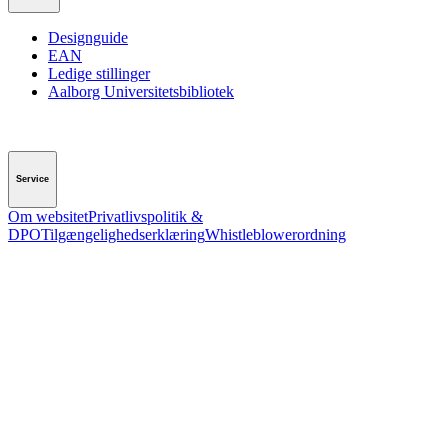
Designguide
EAN
Ledige stillinger
Aalborg Universitetsbibliotek
Service
Om websitet
Privatlivspolitik &
DPO
Tilgængelighedserklæring
Whistleblowerordning