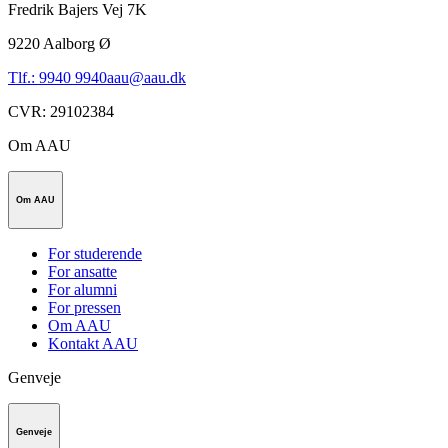
Fredrik Bajers Vej 7K
9220
Aalborg Ø
Tlf.: 9940 9940
aau@aau.dk
CVR
:
29102384
Om AAU
Om AAU
For studerende
For ansatte
For alumni
For pressen
Om AAU
Kontakt AAU
Genveje
Genveje